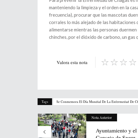
Para prevenir la Enfermedad de Chagas es ne
manteniendo la limpieza y el orden en la cas
frecuencia), procurar que las mascotas duerm
corrales lo más alejado de las habitaciones 
alimentarse mientras las personas duermen (e
chinches, por el dióxido de carbono, un gas 
Valora esta nota
Tags
Se Conmemora El Día Mundial De La Enfermedad De C
Nota Anterior
Ayuntamiento y el
Consejo de Segur..