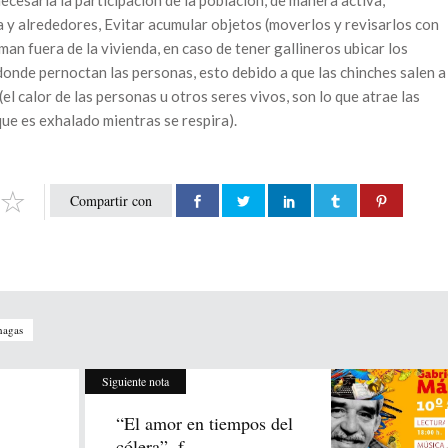
cesaria la participación de la población, de manera activa,
a y alrededores, Evitar acumular objetos (moverlos y revisarlos con
an fuera de la vivienda, en caso de tener gallineros ubicar los
donde pernoctan las personas, esto debido a que las chinches salen a
l calor de las personas u otros seres vivos, son lo que atrae las
que es exhalado mientras se respira).
Compartir con
hagas
Siguiente nota
“El amor en tiempos del
.
cólera”, f...