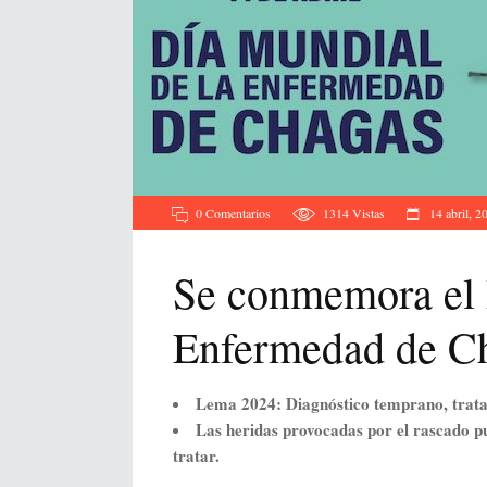
0 Comentarios
1314
Vistas
14 abril, 2
Se conmemora el 
Enfermedad de C
Lema 2024: Diagnóstico temprano, trata
Las heridas provocadas por el rascado pu
tratar.