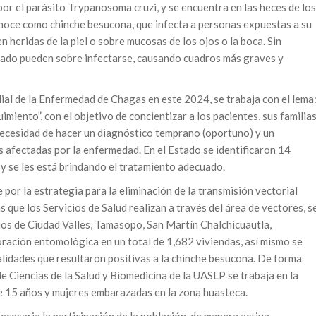
or el parásito Trypanosoma cruzi, y se encuentra en las heces de los
onoce como chinche besucona, que infecta a personas expuestas a su
n heridas de la piel o sobre mucosas de los ojos o la boca. Sin
cado pueden sobre infectarse, causando cuadros más graves y
al de la Enfermedad de Chagas en este 2024, se trabaja con el lema
iento”, con el objetivo de concientizar a los pacientes, sus familia
a necesidad de hacer un diagnóstico temprano (oportuno) y un
 afectadas por la enfermedad. En el Estado se identificaron 14
y se les está brindando el tratamiento adecuado.
e por la estrategia para la eliminación de la transmisión vectorial
 que los Servicios de Salud realizan a través del área de vectores, s
ios de Ciudad Valles, Tamasopo, San Martín Chalchicuautla,
oración entomológica en un total de 1,682 viviendas, así mismo se
calidades que resultaron positivas a la chinche besucona. De forma
e Ciencias de la Salud y Biomedicina de la UASLP se trabaja en la
e 15 años y mujeres embarazadas en la zona huasteca.