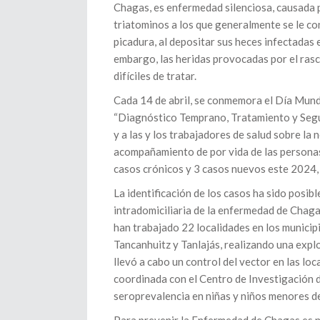
Chagas, es enfermedad silenciosa, causada p
triatominos a los que generalmente se le c
picadura, al depositar sus heces infectadas e
embargo, las heridas provocadas por el ras
difíciles de tratar.
Cada 14 de abril, se conmemora el Día Mundi
“Diagnóstico Temprano, Tratamiento y Seguim
y a las y los trabajadores de salud sobre l
acompañamiento de por vida de las personas
casos crónicos y 3 casos nuevos este 2024, 
La identificación de los casos ha sido posibl
intradomiciliaria de la enfermedad de Chagas
han trabajado 22 localidades en los municip
Tancanhuitz y Tanlajás, realizando una expl
llevó a cabo un control del vector en las lo
coordinada con el Centro de Investigación d
seroprevalencia en niñas y niños menores d