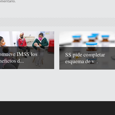
omentario.
omueve IMSS los
SS pide completar
eficios d...
esquema de v...