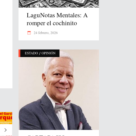
LaguNotas Mentales: A
romper el cochinito
24 febrero, 2026
/
ESTADO
OPINIÓN