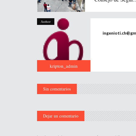
Author
ingenioti.ch@gm
kripton_admin
Sin comentarios
Dejar un comentario