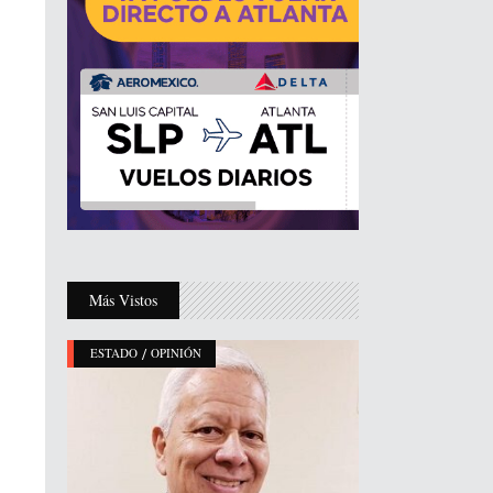
Más Vistos
/
ESTADO
OPINIÓN