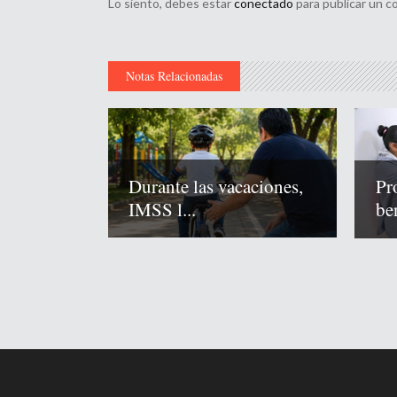
Lo siento, debes estar
conectado
para publicar un c
Notas Relacionadas
Durante las vacaciones,
Pr
IMSS l...
ben