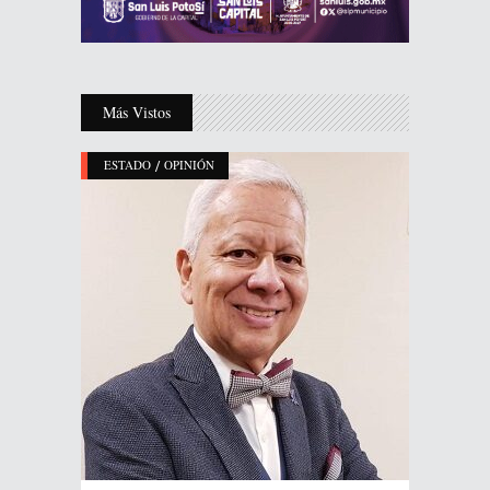
Más Vistos
/
ESTADO
OPINIÓN