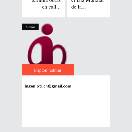
en call...
de la...
Author
kripton_admin
ingenioti.ch@gmail.com