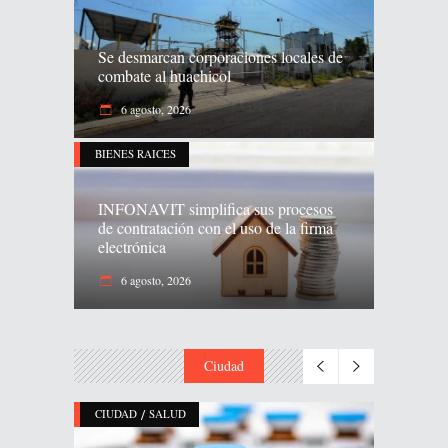
Se desmarcan corporaciones locales de
combate al huachicol
6 agosto, 2026
BIENES RAICES
INFONAVIT simplifica sus procesos
de contratación con el uso de la firma
electrónica
6 agosto, 2026
Ciudad
/
CIUDAD
SALUD