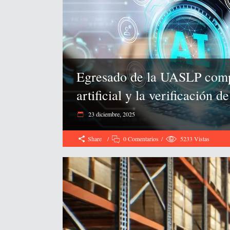
Egresado de la UASLP compar
artificial y la verificación d
23 diciembre, 2025
Share
0 Comentarios
5233
Vistas