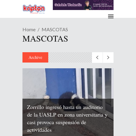
Home
MASCOTAS
MASCOTAS
Archive
Zorrillo ingresó hasta un auditorio
de la UASLP en zona universitaria y
casi provoca suspensión de
actividades