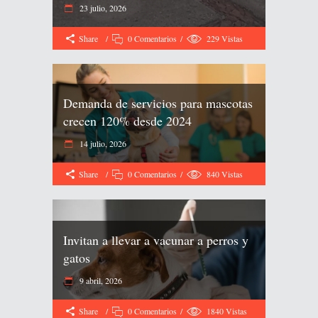
23 julio, 2026
Share
0 Comentarios
229
Vistas
Demanda de servicios para mascotas
crecen 120% desde 2024
14 julio, 2026
Share
0 Comentarios
840
Vistas
Invitan a llevar a vacunar a perros y
gatos
9 abril, 2026
Share
0 Comentarios
1840
Vistas