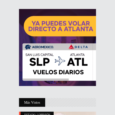
Más Vistos
/
ESTADO
OPINIÓN