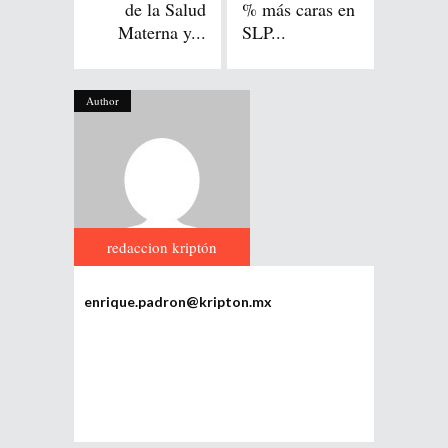
de la Salud
% más caras en
Materna y...
SLP...
Author
redaccion kriptón
enrique.padron@kripton.mx