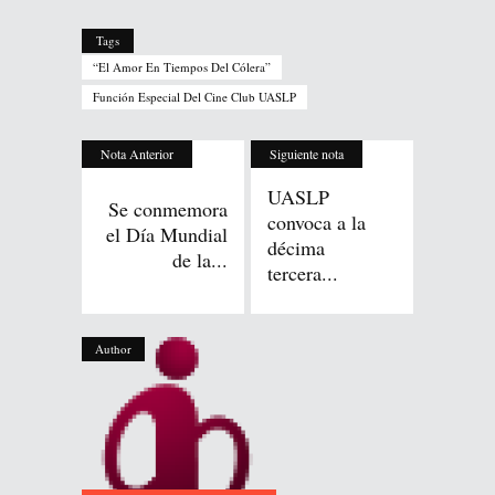
Tags
“El Amor En Tiempos Del Cólera”
Función Especial Del Cine Club UASLP
Nota Anterior
Siguiente nota
UASLP
Se conmemora
convoca a la
el Día Mundial
décima
de la...
tercera...
Author