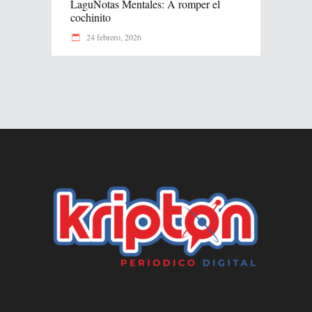
LaguNotas Mentales: A romper el
cochinito
24 febrero, 2026