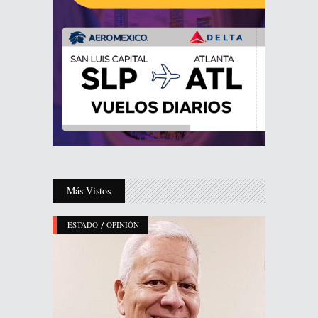
Más Vistos
/
ESTADO
OPINIÓN