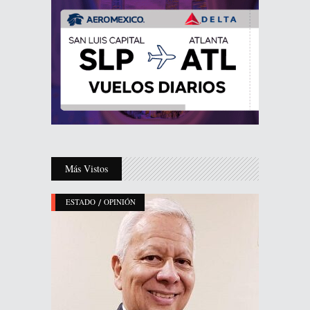
Más Vistos
/
ESTADO
OPINIÓN