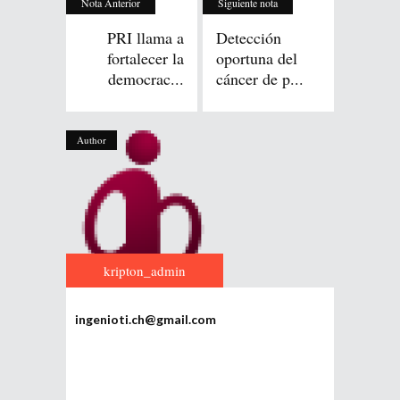
Nota Anterior
Siguiente nota
PRI llama a
Detección
fortalecer la
oportuna del
democrac...
cáncer de p...
Author
kripton_admin
ingenioti.ch@gmail.com