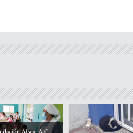
ndación Alsea, A.C.