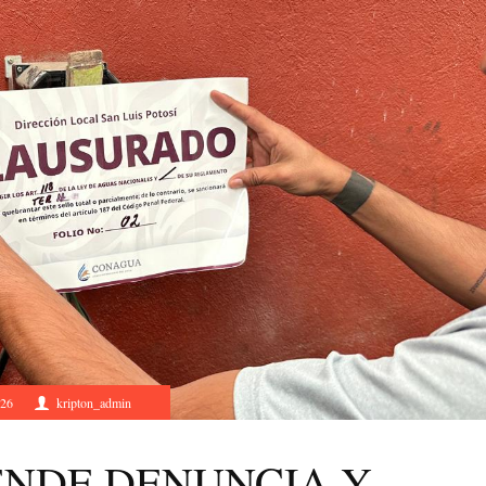
026
kripton_admin
ENDE DENUNCIA Y