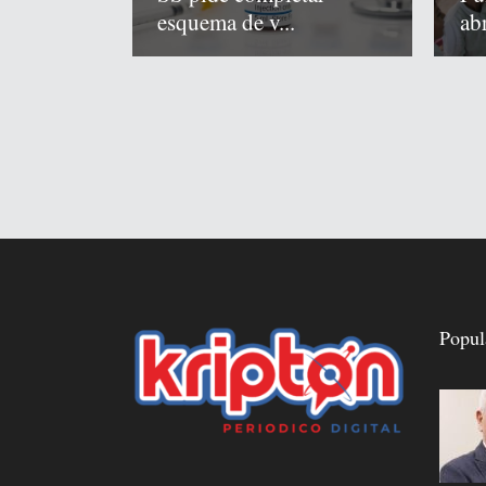
abr
esquema de v...
Popul