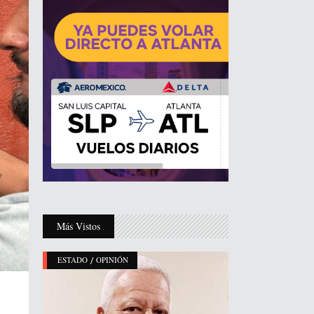
Más Vistos
/
ESTADO
OPINIÓN