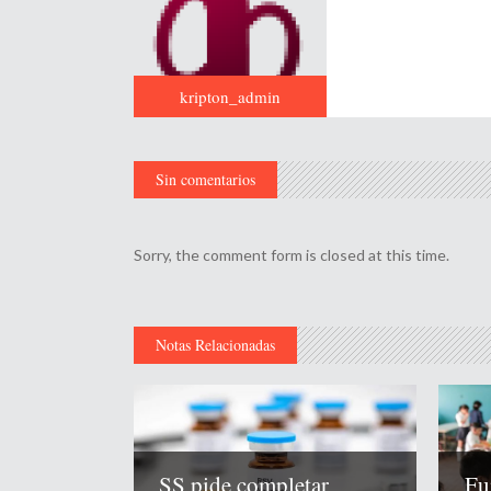
kripton_admin
Sin comentarios
Sorry, the comment form is closed at this time.
Notas Relacionadas
Fu
SS pide completar