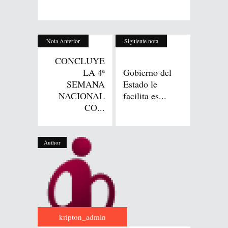
Nota Anterior
Siguiente nota
CONCLUYE
LA 4ª
Gobierno del
SEMANA
Estado le
NACIONAL
facilita es...
CO...
Author
kripton_admin