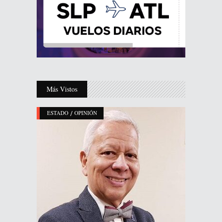
Más Vistos
/
ESTADO
OPINIÓN