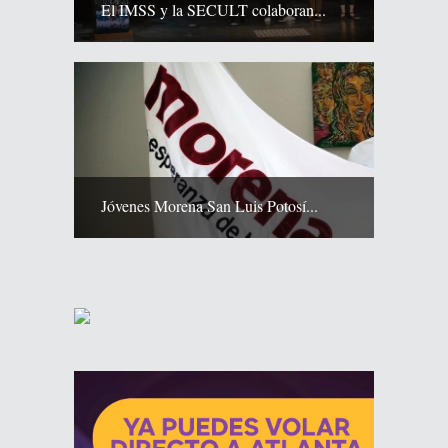
El IMSS y la SECULT colaboran...
Jóvenes Morena San Luis Potosí...