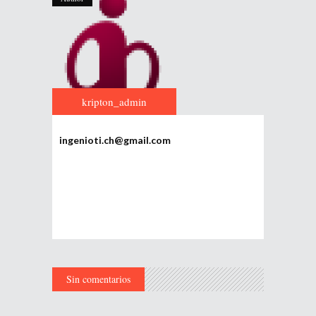
kripton_admin
ingenioti.ch@gmail.com
Sin comentarios