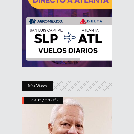
Más Vistos
/
ESTADO
OPINIÓN