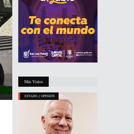
Más Vistos
/
ESTADO
OPINIÓN