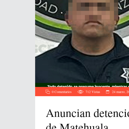
0 Comentarios
712
Vistas
24 marzo, 2
Anuncian detención
de Matehuala