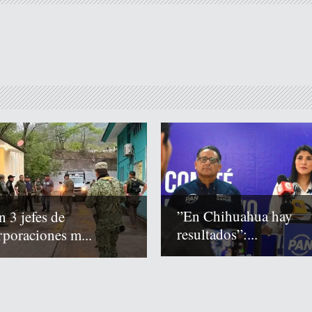
”En Chihuahua hay
n 3 jefes de
resultados”:...
rporaciones m...