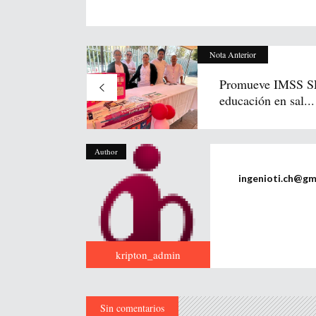
Nota Anterior
Promueve IMSS S
educación en sal...
Author
ingenioti.ch@gm
kripton_admin
Sin comentarios