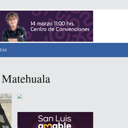
TAS
e Matehuala