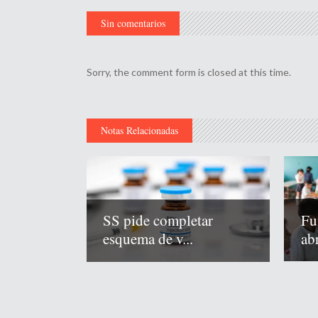
Sin comentarios
Sorry, the comment form is closed at this time.
Notas Relacionadas
Fu
SS pide completar
abr
esquema de v...