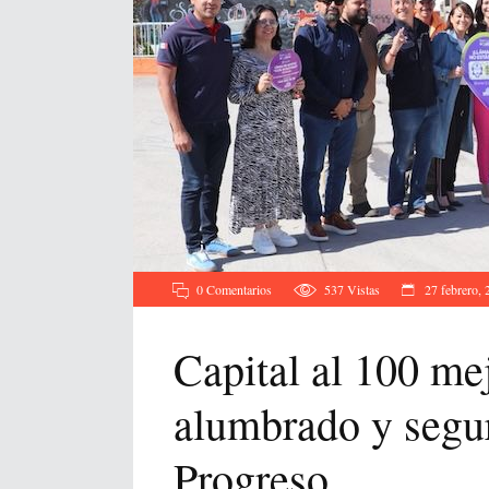
0 Comentarios
537
Vistas
27 febrero, 
Capital al 100 me
alumbrado y segur
Progreso