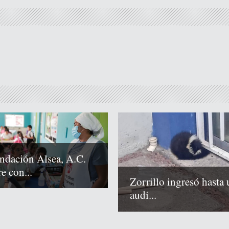
ndación Alsea, A.C.
e con...
Zorrillo ingresó hasta 
audi...