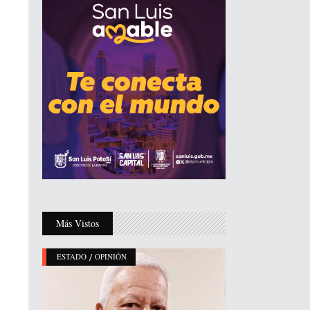
Más Vistos
/
ESTADO
OPINIÓN