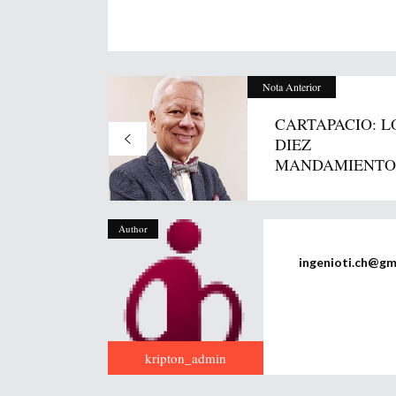
Nota Anterior
CARTAPACIO: L
DIEZ
MANDAMIENTOS
Author
ingenioti.ch@gm
kripton_admin