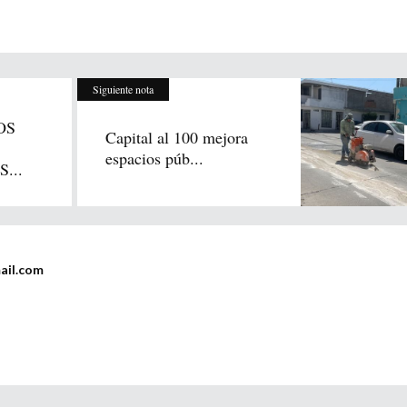
Siguiente nota
OS
Capital al 100 mejora
espacios púb...
...
ail.com