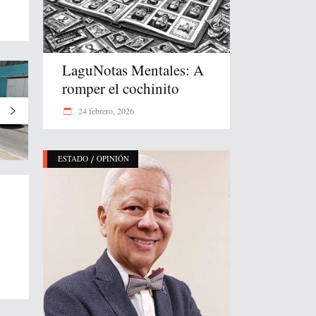
LaguNotas Mentales: A
romper el cochinito
24 febrero, 2026
/
ESTADO
OPINIÓN