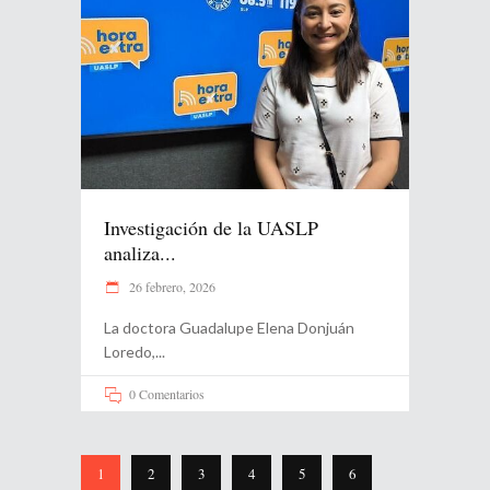
Investigación de la UASLP
analiza...
26 febrero, 2026
La doctora Guadalupe Elena Donjuán
Loredo,
0 Comentarios
1
2
3
4
5
6