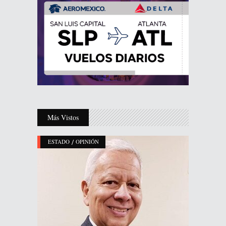
Más Vistos
/
ESTADO
OPINIÓN