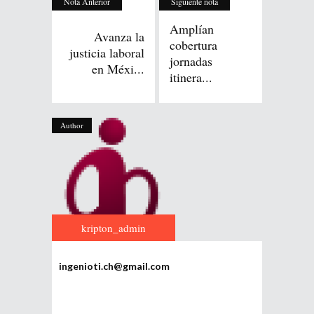
Nota Anterior
Siguiente nota
Amplían
Avanza la
cobertura
justicia laboral
jornadas
en Méxi...
itinera...
Author
kripton_admin
ingenioti.ch@gmail.com