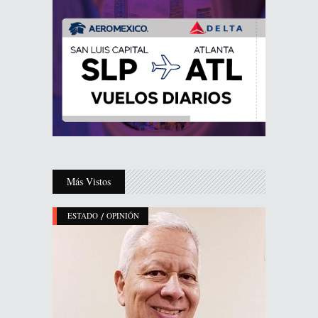
Más Vistos
/
ESTADO
OPINIÓN