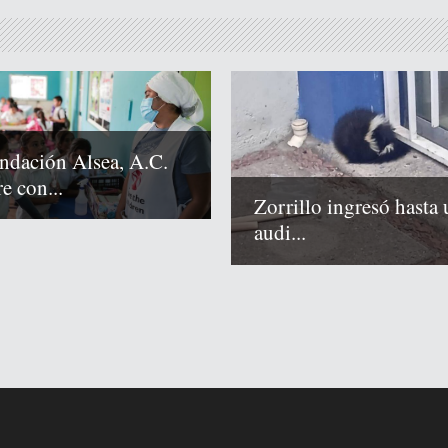
ndación Alsea, A.C.
e con...
Zorrillo ingresó hasta 
audi...