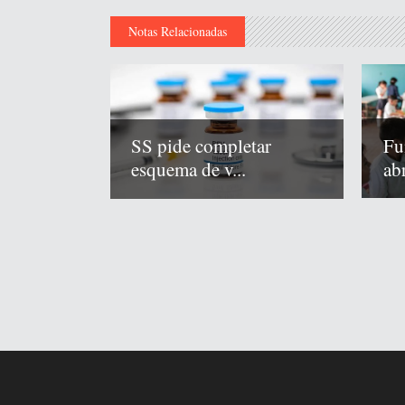
Notas Relacionadas
Fu
SS pide completar
abr
esquema de v...