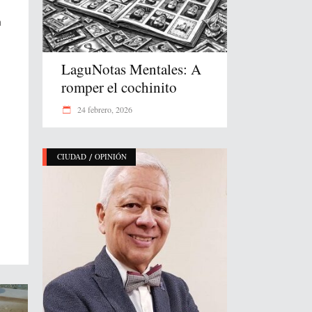
a
LaguNotas Mentales: A
romper el cochinito
24 febrero, 2026
/
CIUDAD
OPINIÓN