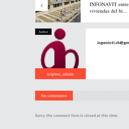
INFONAVIT entre
viviendas del bi...
Author
ingenioti.ch@gm
kripton_admin
Sin comentarios
Sorry, the comment form is closed at this time.