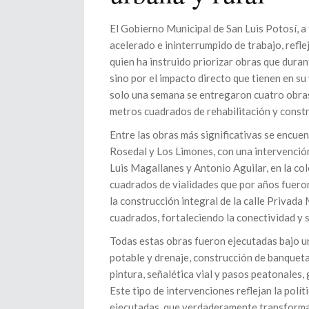
El Gobierno Municipal de San Luis Potosí, a
acelerado e ininterrumpido de trabajo, reflej
quien ha instruido priorizar obras que dura
sino por el impacto directo que tienen en su
solo una semana se entregaron cuatro obras
metros cuadrados de rehabilitación y const
Entre las obras más significativas se encuent
Rosedal y Los Limones, con una intervención
Luis Magallanes y Antonio Aguilar, en la co
cuadrados de vialidades que por años fuero
la construcción integral de la calle Privada
cuadrados, fortaleciendo la conectividad y s
Todas estas obras fueron ejecutadas bajo un
potable y drenaje, construcción de banquet
pintura, señalética vial y pasos peatonales,
Este tipo de intervenciones reflejan la polí
ejecutadas, que verdaderamente transforma