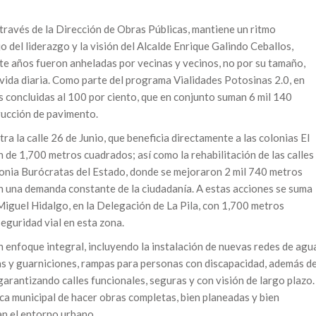
 través de la Dirección de Obras Públicas, mantiene un ritmo
o del liderazgo y la visión del Alcalde Enrique Galindo Ceballos,
nte años fueron anheladas por vecinas y vecinos, no por su tamaño,
 vida diaria. Como parte del programa Vialidades Potosinas 2.0, en
 concluidas al 100 por ciento, que en conjunto suman 6 mil 140
rucción de pavimento.
ra la calle 26 de Junio, que beneficia directamente a las colonias El
 de 1,700 metros cuadrados; así como la rehabilitación de las calles
lonia Burócratas del Estado, donde se mejoraron 2 mil 740 metros
n una demanda constante de la ciudadanía. A estas acciones se suma
 Miguel Hidalgo, en la Delegación de La Pila, con 1,700 metros
eguridad vial en esta zona.
 enfoque integral, incluyendo la instalación de nuevas redes de agu
as y guarniciones, rampas para personas con discapacidad, además d
 garantizando calles funcionales, seguras y con visión de largo plazo.
tica municipal de hacer obras completas, bien planeadas y bien
n el entorno urbano.