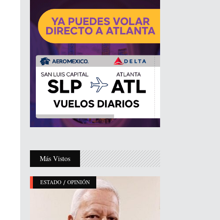
Más Vistos
/
ESTADO
OPINIÓN