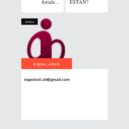
fortale...
ESTÁN?
Author
kripton_admin
ingenioti.ch@gmail.com