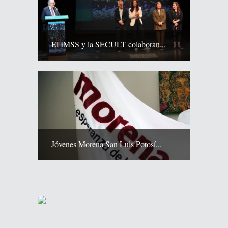
El IMSS y la SECULT colaboran...
Jóvenes Morena San Luis Potosí...