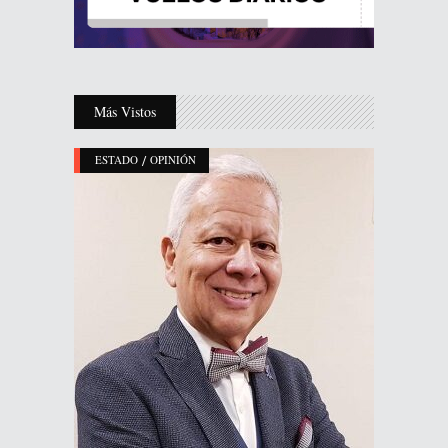
Más Vistos
/
ESTADO
OPINIÓN