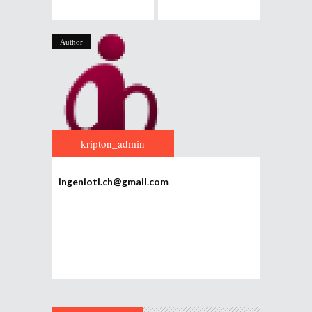
Author
kripton_admin
ingenioti.ch@gmail.com