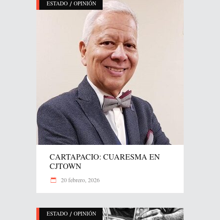
/
ESTADO
OPINIÓN
CARTAPACIO: CUARESMA EN
CJTOWN
20 febrero, 2026
/
ESTADO
OPINIÓN