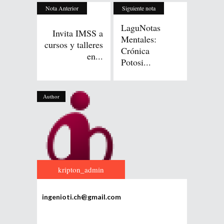
Nota Anterior
Siguiente nota
LaguNotas
Invita IMSS a
Mentales:
cursos y talleres
Crónica
en...
Potosi...
Author
kripton_admin
ingenioti.ch@gmail.com