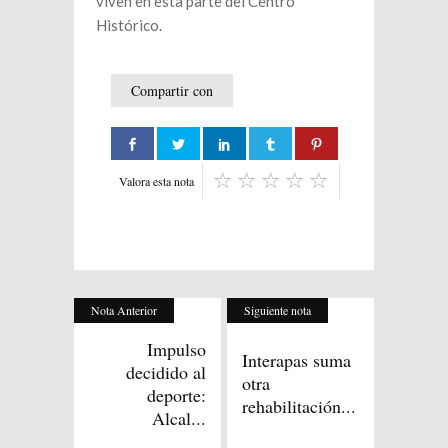
viven en esta parte del Centro
Histórico.
Compartir con
Valora esta nota
Nota Anterior
Siguiente nota
Impulso
Interapas suma
decidido al
otra
deporte:
rehabilitación...
Alcal...