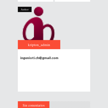
Author
kripton_admin
ingenioti.ch@gmail.com
Sin comentarios