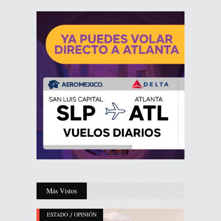
Más Vistos
/
ESTADO
OPINIÓN