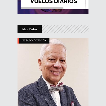
Más Vistos
/
ESTADO
OPINIÓN