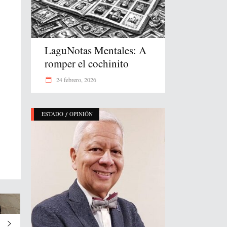
LaguNotas Mentales: A
romper el cochinito
24 febrero, 2026
/
ESTADO
OPINIÓN