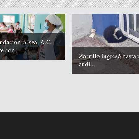
ndación Alsea, A.C.
e con...
Zorrillo ingresó hasta 
audi...