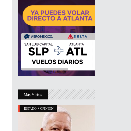
Más Vistos
/
ESTADO
OPINIÓN