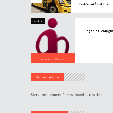
aumenta tafira...
Author
ingenioti.ch@gm
kripton_admin
Sin comentarios
Sorry, the comment form is closed at this time.