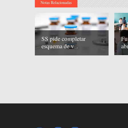
Notas Relacionadas
Fu
SS pide completar
abr
esquema de v...