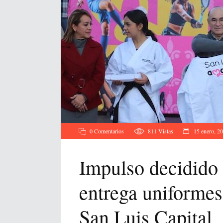
0 Comentarios
811
Vistas
15 enero, 2
Impulso decidido 
entrega uniformes
San Luis Capital