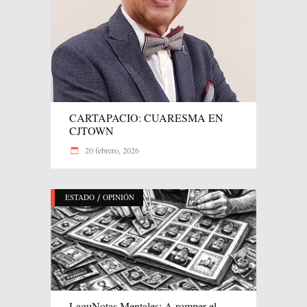
CARTAPACIO: CUARESMA EN
CJTOWN
20 febrero, 2026
/
ESTADO
OPINIÓN
LaguNotas Mentales: A romper el