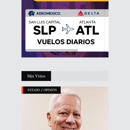
Más Vistos
/
ESTADO
OPINIÓN