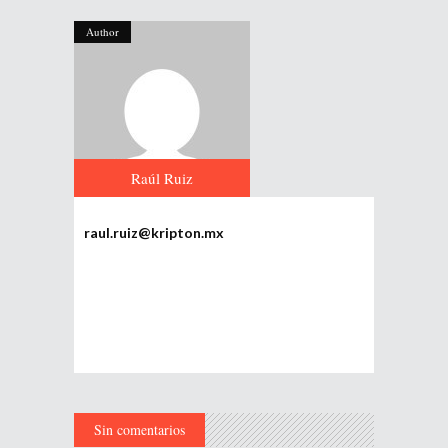
Author
Raúl Ruiz
raul.ruiz@kripton.mx
Sin comentarios