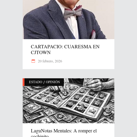
CARTAPACIO: CUARESMA EN
CJTOWN
20 febrero, 2026
/
ESTADO
OPINIÓN
LaguNotas Mentales: A romper el
cochinito