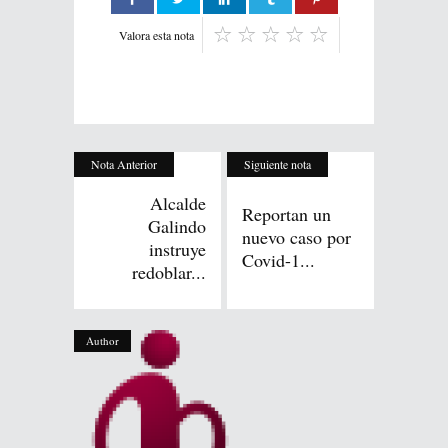
Valora esta nota
Nota Anterior
Siguiente nota
Alcalde
Reportan un
Galindo
nuevo caso por
instruye
Covid-1...
redoblar...
Author