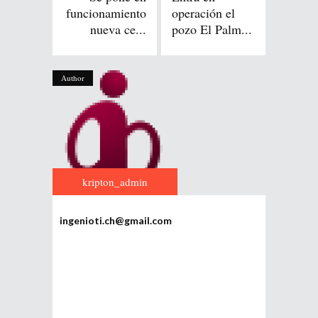
funcionamiento
operación el
nueva ce...
pozo El Palm...
Author
kripton_admin
ingenioti.ch@gmail.com