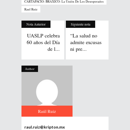
CARTAPACIO: BRAXICO: La Unión De Los Desesperados
Raul Ruiz
Nota Anterior
Siguiente nota
UASLP celebra
“La salud no
60 años del Día
admite excusas
de l...
ni pre...
Author
Raúl Ruiz
raul.ruiz@kripton.mx