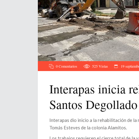
0 Comentarios
525
Vistas
19 septiemb
Interapas inicia r
Santos Degollado
Interapas dio inicio a la rehabilitación de l
Tomás Esteves de la colonia Alamitos.
Los trabajos requieren el cierre total de la 