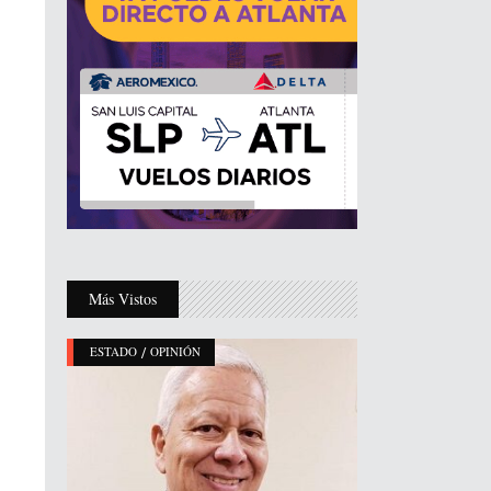
Más Vistos
/
ESTADO
OPINIÓN