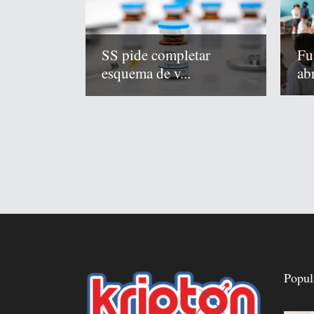
Fu
SS pide completar
abr
esquema de v...
Popul