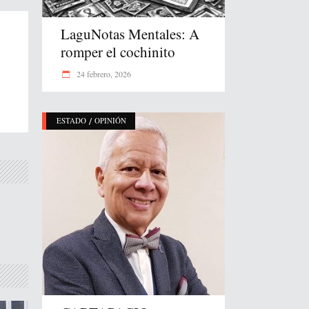
LaguNotas Mentales: A
romper el cochinito
24 febrero, 2026
/
ESTADO
OPINIÓN