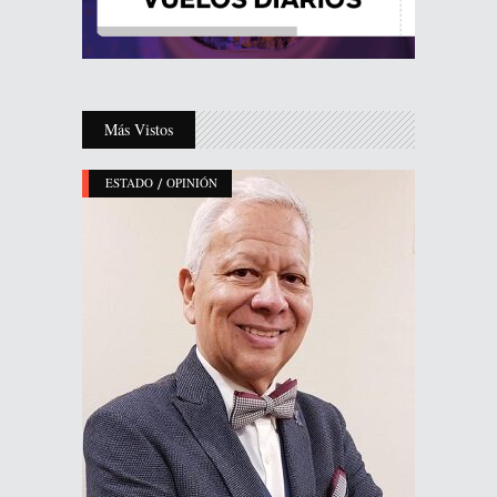
Más Vistos
/
ESTADO
OPINIÓN