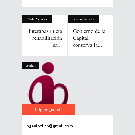
Nota Anterior
Siguiente nota
Interapas inicia
Gobierno de la
rehabilitación
Capital
sa...
conserva la...
Author
kripton_admin
ingenioti.ch@gmail.com