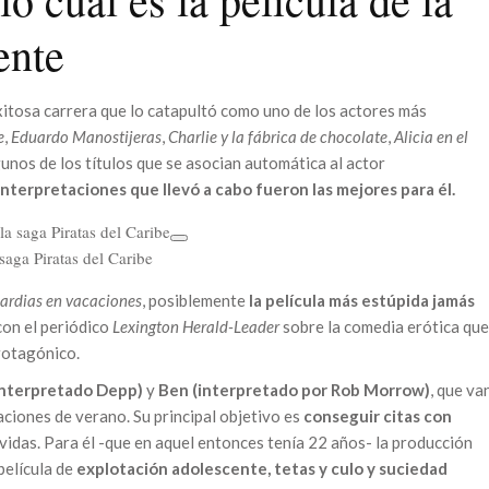
ente
tosa carrera que lo catapultó como uno de los actores más
e
,
Eduardo Manostijeras
,
Charlie y la fábrica de chocolate
,
Alicia en el
gunos de los títulos que se asocian automática al actor
interpretaciones que llevó a cabo fueron las mejores para él.
aga Piratas del Caribe
cardias en vacaciones
, posiblemente
la película más estúpida jamás
con el periódico
Lexington Herald-Leader
sobre la comedia erótica que
protagónico.
interpretado Depp)
y
Ben (interpretado por Rob Morrow)
, que va
aciones de verano. Su principal objetivo es
conseguir citas con
 vidas. Para él -que en aquel entonces tenía 22 años- la producción
película de
explotación adolescente, tetas y culo y suciedad