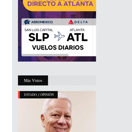
Más Vistos
/
ESTADO
OPINIÓN