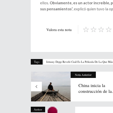
ellos.
Obviamente, es un actor increíble, p
sus pensamientos
”, explicó quien tuvo la 
Valora esta nota
Tags
Johnny Depp Reveló Cuál Es La Película De La Que Más 
Nota Anterior
China inicia la
construcción de la.
Author