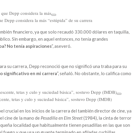
que Depp considera la más “estúpida” de su carrera
también financiero, ya que solo recaudó 330.000 dólares en taquilla,
úblico. Sin embargo, en aquel entonces, no tenía grandes
a? No tenía aspiraciones
”, aseveró.
ara su carrera, Depp reconoció que no significó una traba para su
 significativo en mi carrera
”, señaló. No obstante, lo califica como
scente, tetas y culo y suciedad básica”, sostuvo Depp (IMDB)
crucial en los inicios de la carrera del también director de cine, ya
el cine de la mano de
Pesadilla en Elm Street
(1984), la cinta de terror
equeña localidad que habitualmente tienen pesadillas en las que son
 fuego y que usa un guante terminado en afiladas cuchillas.