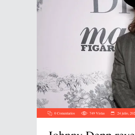
0 Comentarios
749
Vistas
24 julio, 20
Johnny Depp reveló