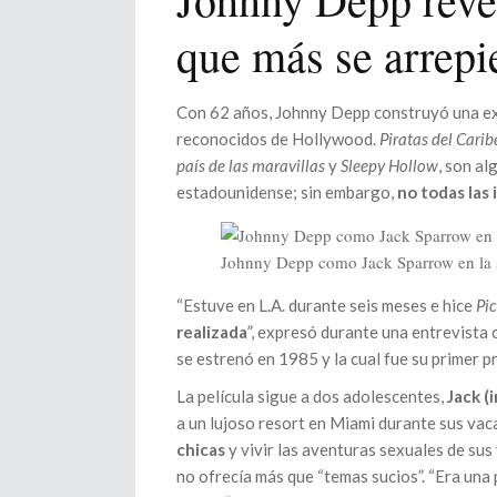
que más se arrepi
Con 62 años, Johnny Depp construyó una exi
reconocidos de Hollywood.
Piratas del Carib
país de las maravillas
y
Sleepy Hollow
, son al
estadounidense; sin embargo,
no todas las 
Johnny Depp como Jack Sparrow en la s
“Estuve en L.A. durante seis meses e hice
Pi
realizada
”, expresó durante una entrevista 
se estrenó en 1985 y la cual fue su primer 
La película sigue a dos adolescentes,
Jack (
a un lujoso resort en Miami durante sus vac
chicas
y vivir las aventuras sexuales de sus
no ofrecía más que “temas sucios”. “Era una 