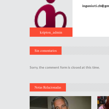
ingenioti.ch@gm
kripton_admin
Sin comentarios
Sorry, the comment form is closed at this time.
Notas Relacionadas