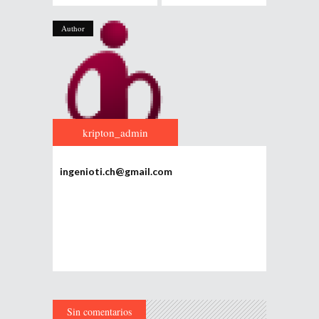
Author
kripton_admin
ingenioti.ch@gmail.com
Sin comentarios