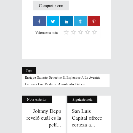
Compartir con
Valora esta nota
Tags
Enrique Galindo Devuelve El Esplendor A La Avenida
Carranza Con Moderno Alumbrado Táctico
Nota Anterior
Siguiente nota
Johnny Depp
San Luis
reveló cuál es la
Capital ofrece
pelí...
certeza a...