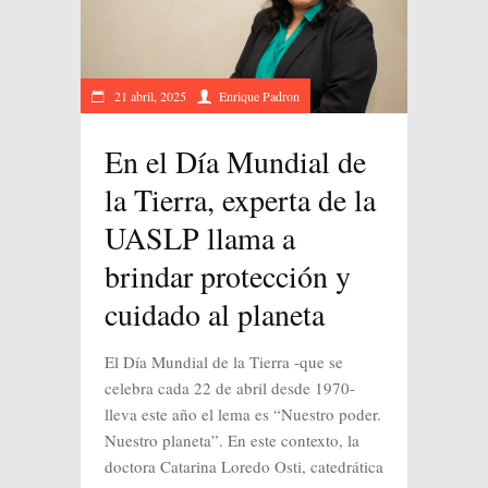
21 abril, 2025
Enrique Padron
En el Día Mundial de
la Tierra, experta de la
UASLP llama a
brindar protección y
cuidado al planeta
El Día Mundial de la Tierra -que se
celebra cada 22 de abril desde 1970-
lleva este año el lema es “Nuestro poder.
Nuestro planeta”. En este contexto, la
doctora Catarina Loredo Osti, catedrática