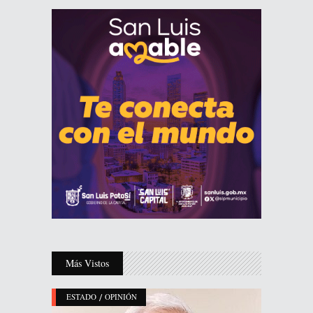
Más Vistos
/
ESTADO
OPINIÓN