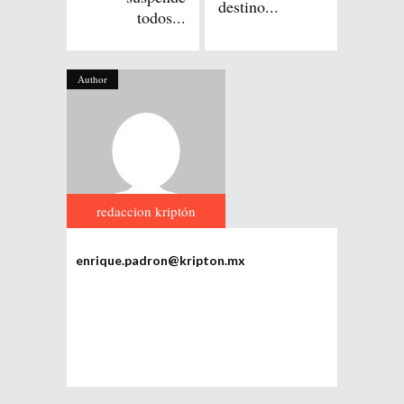
destino...
todos...
Author
redaccion kriptón
enrique.padron@kripton.mx