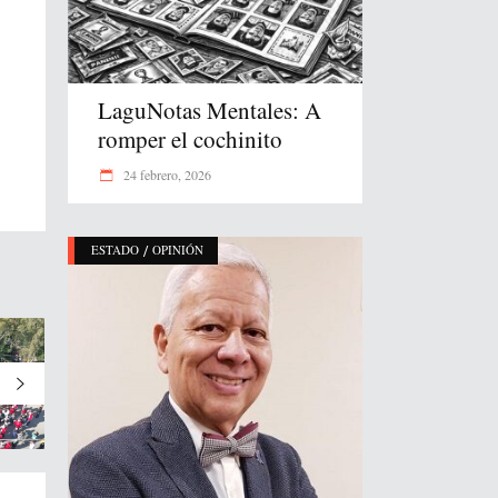
LaguNotas Mentales: A
romper el cochinito
24 febrero, 2026
/
ESTADO
OPINIÓN