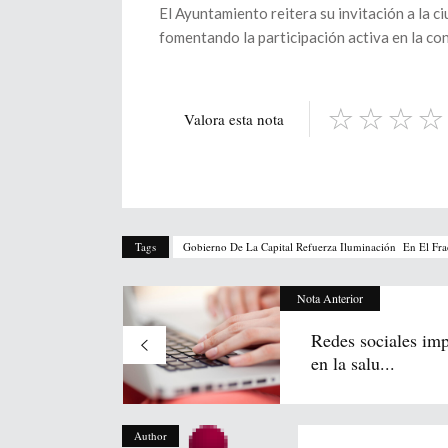
El Ayuntamiento reitera su invitación a la 
fomentando la participación activa en la co
Valora esta nota
Tags
Gobierno De La Capital Refuerza Iluminación En El Fr
Nota Anterior
Redes sociales im
en la salu...
Author