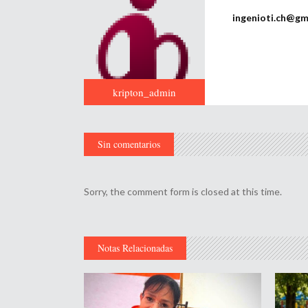
ingenioti.ch@gm
kripton_admin
Sin comentarios
Sorry, the comment form is closed at this time.
Notas Relacionadas