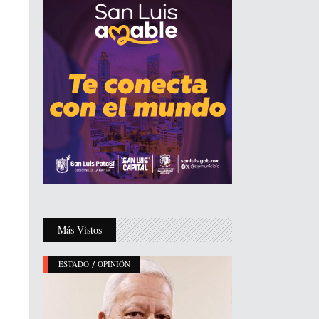
Más Vistos
/
ESTADO
OPINIÓN