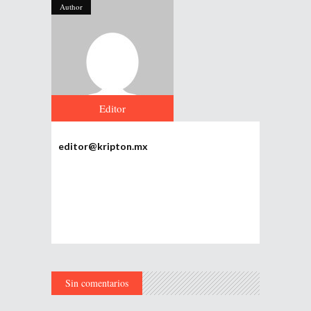
Author
Editor
editor@kripton.mx
Sin comentarios