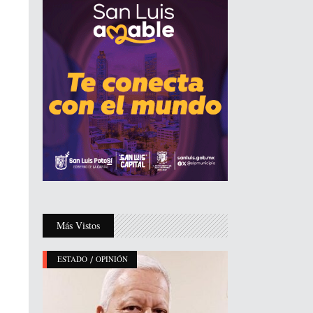
Más Vistos
/
ESTADO
OPINIÓN