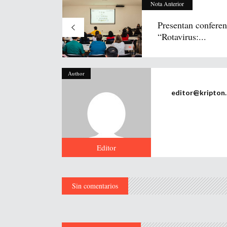
Nota Anterior
Presentan conferen
“Rotavirus:...
Author
editor@kripton
Editor
Sin comentarios