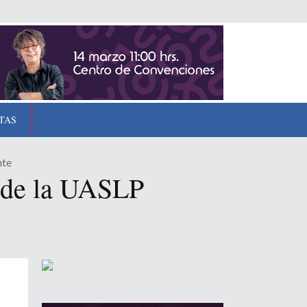
TAS
nte
a de la UASLP