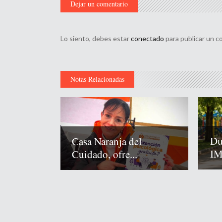
Dejar un comentario
Lo siento, debes estar
conectado
para publicar un c
Notas Relacionadas
Du
Casa Naranja del
IM
Cuidado, ofre...