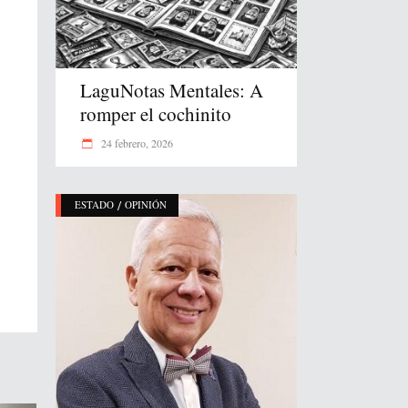
LaguNotas Mentales: A
romper el cochinito
24 febrero, 2026
/
ESTADO
OPINIÓN