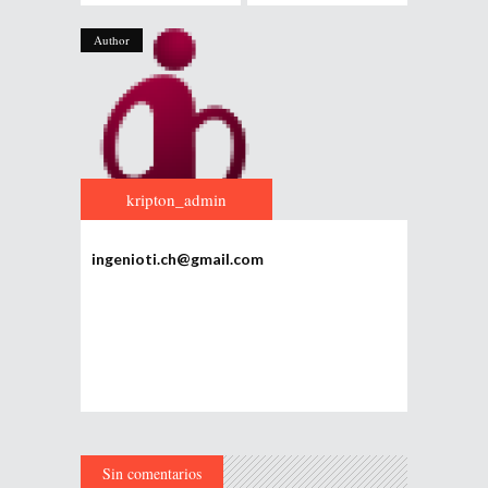
Author
kripton_admin
ingenioti.ch@gmail.com
Sin comentarios