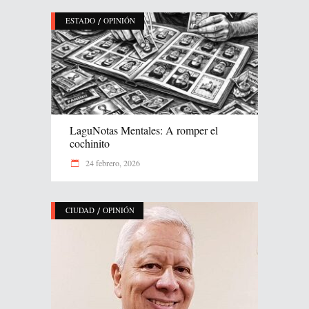
/
ESTADO
OPINIÓN
LaguNotas Mentales: A romper el
cochinito
24 febrero, 2026
/
CIUDAD
OPINIÓN