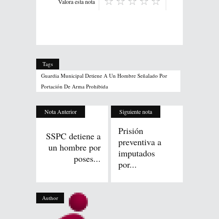
Valora esta nota
Tags
Guardia Municipal Detiene A Un Hombre Señalado Por
Portación De Arma Prohibida
Nota Anterior
Siguiente nota
Prisión
SSPC detiene a
preventiva a
un hombre por
imputados
poses...
por...
Author