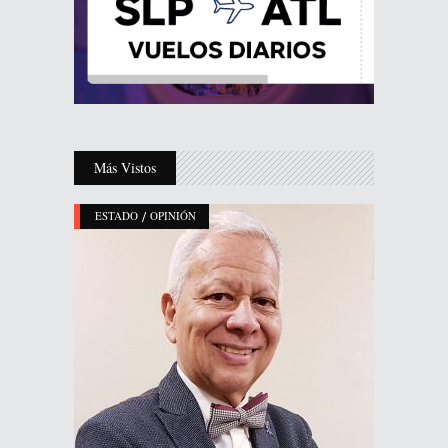
Más Vistos
/
ESTADO
OPINIÓN