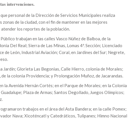
tas intervenciones.
que personal de la Dirección de Servicios Municipales realiza
 zonas de la ciudad, con el fin de mantener en las mejores
 atender los reportes de la población.
Público trabajan en las calles Vasco Núñez de Balboa, de la
olonia Del Real; Sierra de Las Minas, Lomas 4ª. Sección; Licenciado
e de León, Industrial Aviación; Coral, en Jardines del Sur; Negrete,
reso.
a Jardín; Glorieta Las Begonias, Calle Hierro, colonia de Morales;
, de la colonia Providencia; y Prolongación Muñoz, de Jacarandas.
en la Avenida Hernán Cortés; en el Parque de Morales; en la Colonia
e Guadalupe; Plaza de Armas; Santos Degollado, Juegos Olímpicos;
z.
rogramaron trabajos en el área del Asta Bandera; en la calle Pomex;
vador Nava; Xicoténcatl y Catedráticos, Tulipanes; Himno Nacional