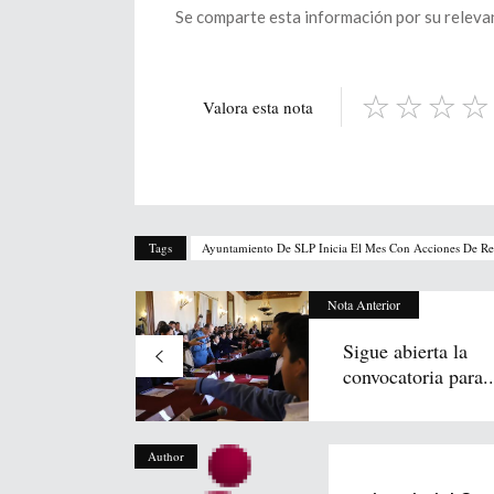
Se comparte esta información por su relevanc
Valora esta nota
Tags
Ayuntamiento De SLP Inicia El Mes Con Acciones De Re
Nota Anterior
Sigue abierta la
convocatoria para..
Author