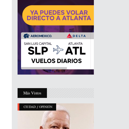
Más Vistos
/
CIUDAD
OPINIÓN