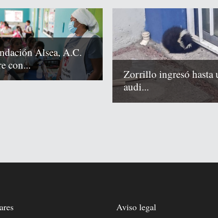
ndación Alsea, A.C.
e con...
Zorrillo ingresó hasta 
audi...
ares
Aviso legal