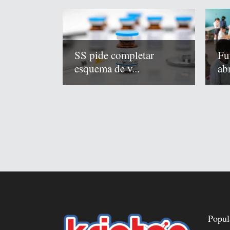
Fu
SS pide completar
abr
esquema de v...
Popul