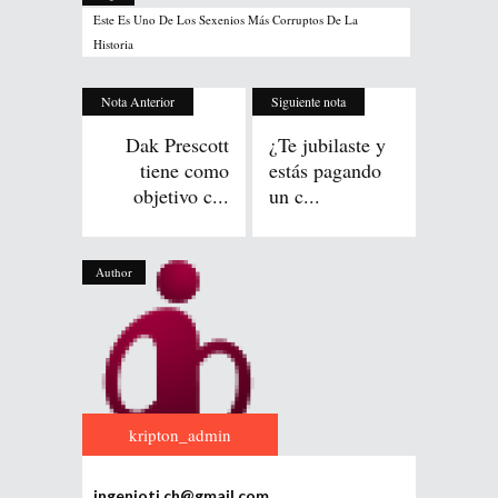
Este Es Uno De Los Sexenios Más Corruptos De La
Historia
Nota Anterior
Siguiente nota
Dak Prescott
¿Te jubilaste y
tiene como
estás pagando
objetivo c...
un c...
Author
kripton_admin
ingenioti.ch@gmail.com