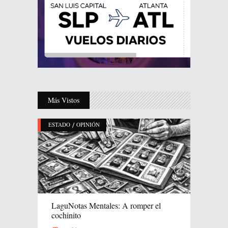
Más Vistos
/
ESTADO
OPINIÓN
LaguNotas Mentales: A romper el
cochinito