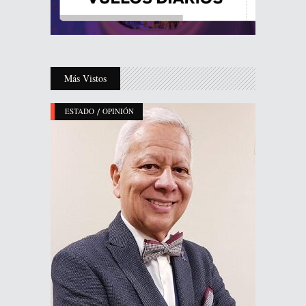
Más Vistos
/
ESTADO
OPINIÓN