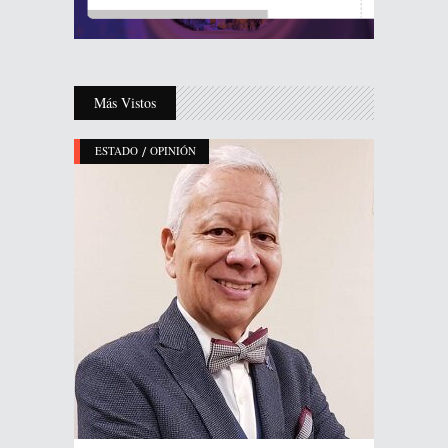
Más Vistos
/
ESTADO
OPINIÓN