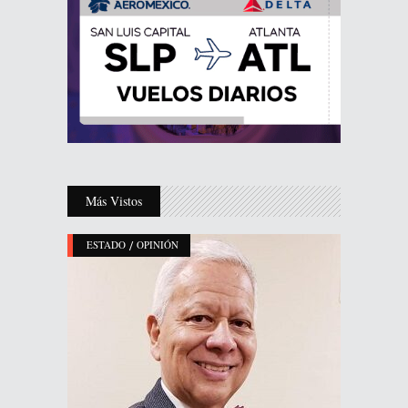
Más Vistos
/
ESTADO
OPINIÓN