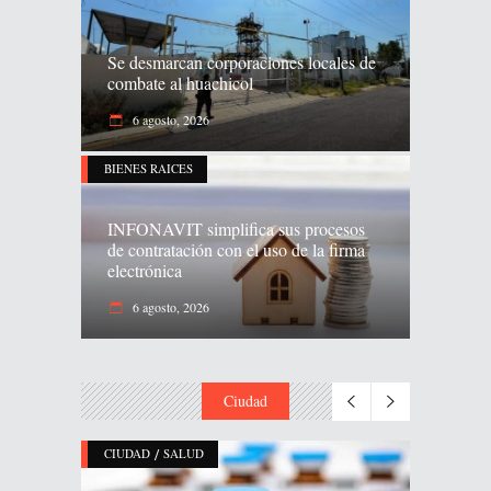
Se desmarcan corporaciones locales de
combate al huachicol
6 agosto, 2026
BIENES RAICES
INFONAVIT simplifica sus procesos
de contratación con el uso de la firma
electrónica
6 agosto, 2026
Ciudad
/
CIUDAD
SALUD