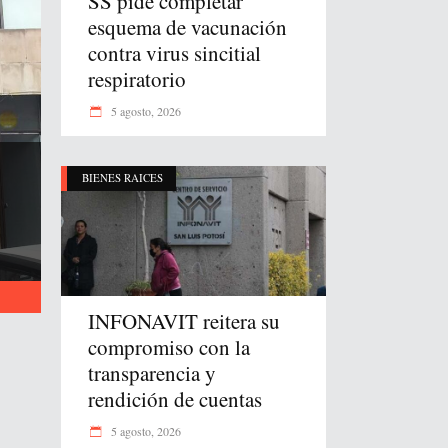
SS pide completar
esquema de vacunación
contra virus sincitial
respiratorio
5 agosto, 2026
BIENES RAICES
INFONAVIT reitera su
compromiso con la
transparencia y
rendición de cuentas
5 agosto, 2026