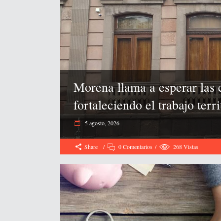
Morena llama a esperar las c
fortaleciendo el trabajo terr
5 agosto, 2026
Share
0 Comentarios
268
Vistas