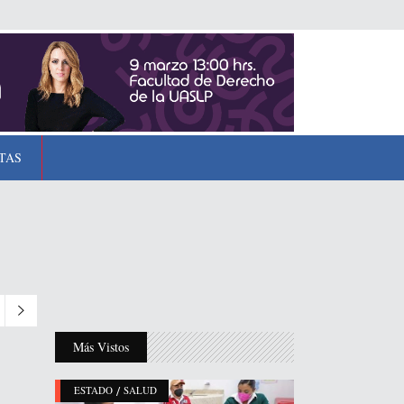
TAS
Más Vistos
/
ESTADO
SALUD