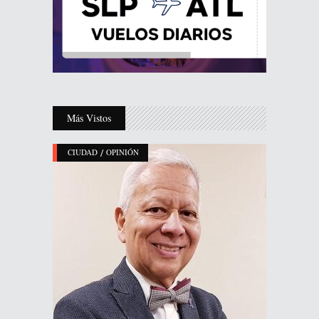
Más Vistos
/
CIUDAD
OPINIÓN