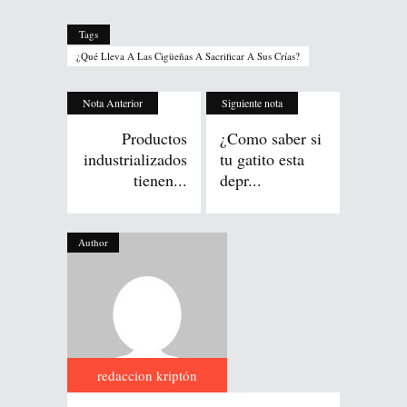
Tags
¿Qué Lleva A Las Cigüeñas A Sacrificar A Sus Crías?
Nota Anterior
Siguiente nota
Productos
¿Como saber si
industrializados
tu gatito esta
tienen...
depr...
Author
redaccion kriptón