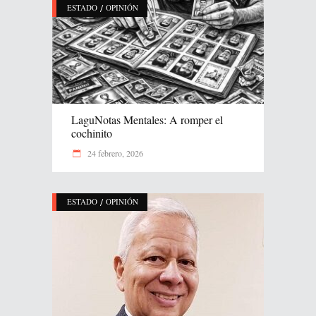
/
ESTADO
OPINIÓN
LaguNotas Mentales: A romper el
cochinito
24 febrero, 2026
/
ESTADO
OPINIÓN