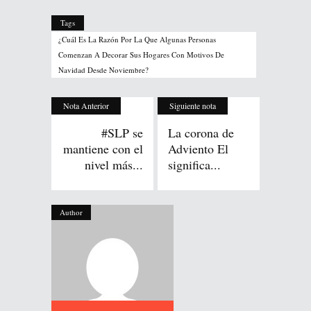
Tags
¿Cuál Es La Razón Por La Que Algunas Personas
Comenzan A Decorar Sus Hogares Con Motivos De
Navidad Desde Noviembre?
Nota Anterior
Siguiente nota
#SLP se
La corona de
mantiene con el
Adviento El
nivel más...
significa...
Author